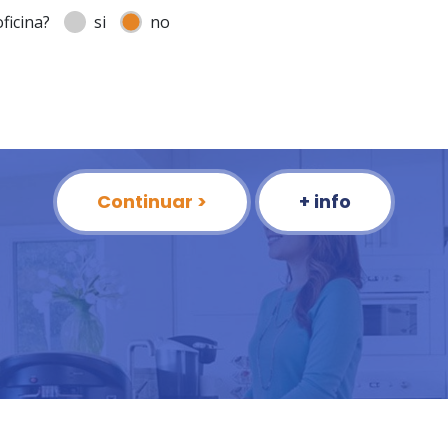
ficina?
si
no
Continuar >
+ info